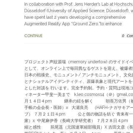
In collaboration with Prof. Jens Herder’s Lab at Hochsch
Düsseldorf (University of Applied Science, Düsseldorf), 
have spent last 2 years developing a comprehensive
Augmented Reality App “Ground Zero.”to enhance
CONTINUE
0
Co
プロジェクト声紋源場（memory undertow) のサイドイ
として、オンライン上で​毎回異なるゲストを迎え、被爆者
日本の戦後史、モニュメント/ アンチモニュメント、文化
とナショナルアイデンティティ、原爆表象と現代アートを
とした対談を 行います。完全予約制。予約・質問は現地
ィネーター甲斐一美まで k.leo.cosmos14（＠）gmail.c
月１４日４pm 継承の紐を解く 朝長万佐男（
手帳の会会長・医師）x 大瀬良亮 （HAFH-ナガサキア
ブ） ７月２１日４pm 公と個の物語を紡ぐ 青来有一
家）x 中尾麻伊香（長崎大学研究者） ７月２８日４p
縮と感性 荊尾遥（元国連軍縮部職員）X 吉田文彦（