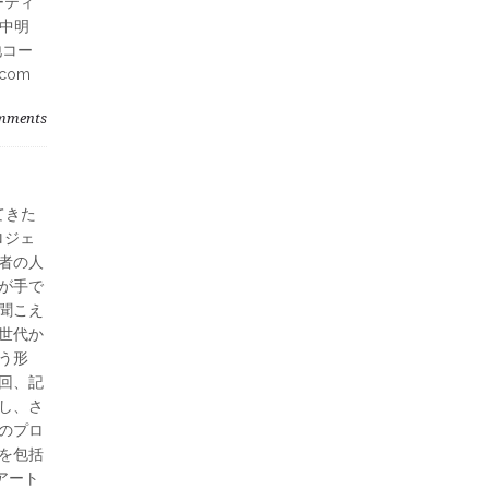
ーティ
野中明
地コー
com
mments
てきた
ロジェ
者の人
が手で
聞こえ
世代か
う形
回、記
し、さ
のプロ
を包括
―アート