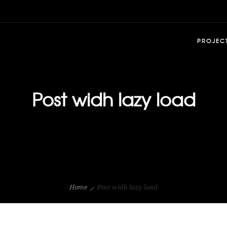
PROJEC
Post widh lazy load
Home
Post widh lazy load