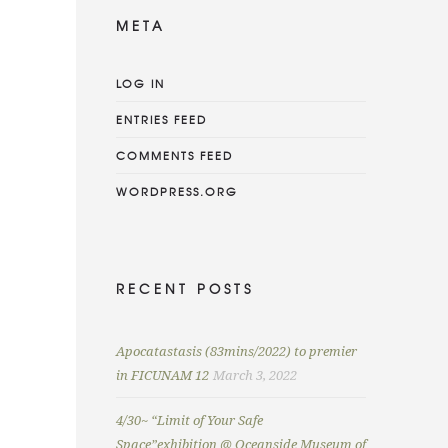
META
LOG IN
ENTRIES FEED
COMMENTS FEED
WORDPRESS.ORG
RECENT POSTS
Apocatastasis (83mins/2022) to premier
in FICUNAM 12
March 3, 2022
4/30~ “Limit of Your Safe
Space”exhibition @ Oceanside Museum of