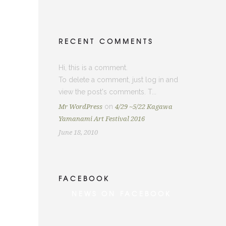
RECENT COMMENTS
Hi, this is a comment.
To delete a comment, just log in and
view the post's comments. T...
on
Mr WordPress
4/29 ~5/22 Kagawa
Yamanami Art Festival 2016
June 18, 2010
FACEBOOK
NEWS ON FACEBOOK
Most new posts