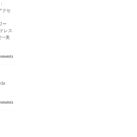
：
のアクセ
スワー
アドレス
斐一美
mments
eda
mments