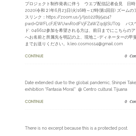
プロジェクト制作発表に伴う ウエブ配信記者会見 日時
2020(令和２)年6月23日(火)16時～17時(第1回目) ズーム
スリンク：https://zoom.us/j/91022895414?
pwd=QWFLcFJEWUwvR0dFVjFZaWZqdjlSUT09 パ
ド: 046612参加を希望される方は、前日までにこちらの
へお名前と所属先を明記の上、現地こ-ディネーターの甲
までお送りください。k.leo.cosmos14@gmail.com
CONTINUE
0
Co
Date extended due to the global pandemic, Shinpei Tak
exhibition “Fantasia Moral” @ Centro cultural Tijuana
CONTINUE
0
Co
There is no excerpt because this is a protected post.