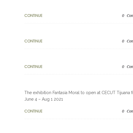
CONTINUE
0
Co
CONTINUE
0
Co
CONTINUE
0
Co
The exhibition Fantasía Moral to open at CECUT Tijuana 
June 4 – Aug 1 2021
CONTINUE
0
Co