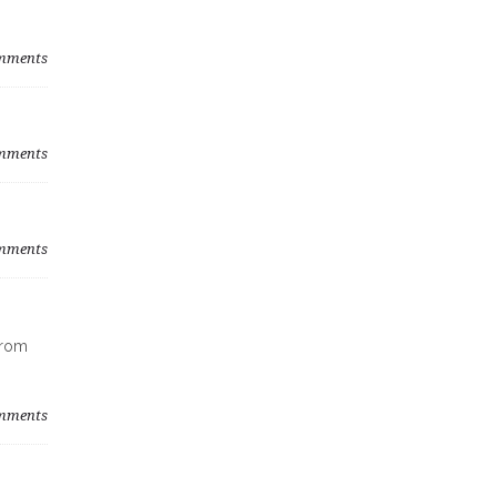
mments
mments
mments
from
mments