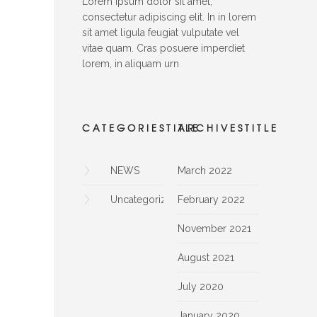
Lorem ipsum dolor sit amet,
consectetur adipiscing elit. In in lorem
sit amet ligula feugiat vulputate vel
vitae quam. Cras posuere imperdiet
lorem, in aliquam urn
CATEGORIESTITLE
ARCHIVESTITLE
NEWS
March 2022
Uncategorized
February 2022
November 2021
August 2021
July 2020
January 2020