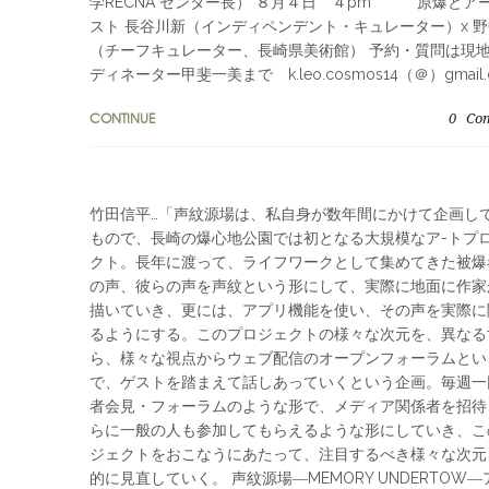
学RECNA センター長） ８月４日 ４pm 原爆とア
スト 長谷川新（インディペンデント・キュレーター）x 
（チーフキュレーター、長崎県美術館） 予約・質問は現
ディネーター甲斐一美まで k.leo.cosmos14（＠）gmail.
CONTINUE
0
Co
竹田信平…「声紋源場は、私自身が数年間にかけて企画し
もので、長崎の爆心地公園では初となる大規模なア-トプ
クト。長年に渡って、ライフワークとして集めてきた被爆
の声、彼らの声を声紋という形にして、実際に地面に作家
描いていき、更には、アプリ機能を使い、その声を実際に
るようにする。このプロジェクトの様々な次元を、異なる
ら、様々な視点からウェブ配信のオープンフォーラムとい
で、ゲストを踏まえて話しあっていくという企画。毎週一
者会見・フォーラムのような形で、メディア関係者を招待
らに一般の人も参加してもらえるような形にしていき、こ
ジェクトをおこなうにあたって、注目するべき様々な次元
的に見直していく。 声紋源場―MEMORY UNDERTOW