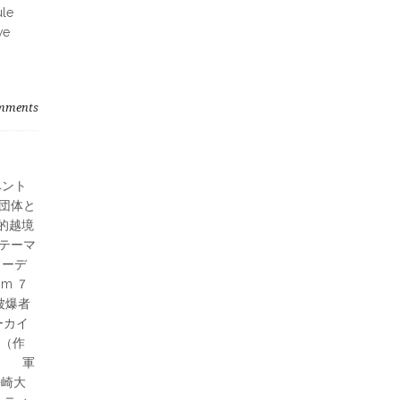
ule
we
mments
ベント
団体と
的越境
テーマ
コーデ
om ７
被爆者
ーカイ
（作
m 軍
長崎大